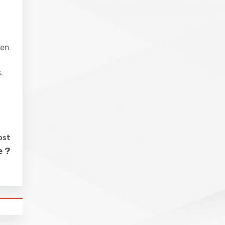
 en
.
ost
e ?