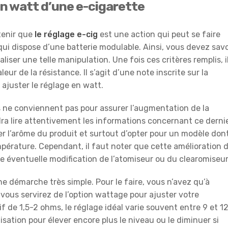
 en watt d’une e-cigarette
etenir que
le réglage e-cig
est une action qui peut se faire
ui dispose d’une batterie modulable. Ainsi, vous devez savo
iser une telle manipulation. Une fois ces critères remplis, i
leur de la résistance. Il s’agit d’une note inscrite sur la
juster le réglage en watt.
 ne conviennent pas pour assurer l’augmentation de la
audra lire attentivement les informations concernant ce dernie
r l’arôme du produit et surtout d’opter pour un modèle don
pérature. Cependant, il faut noter que cette amélioration 
ne éventuelle modification de l’atomiseur ou du clearomiseur
e démarche très simple. Pour le faire, vous n’avez qu’à
s vous servirez de l’option wattage pour ajuster votre
f de 1,5-2 ohms, le réglage idéal varie souvent entre 9 et 12
sation pour élever encore plus le niveau ou le diminuer si