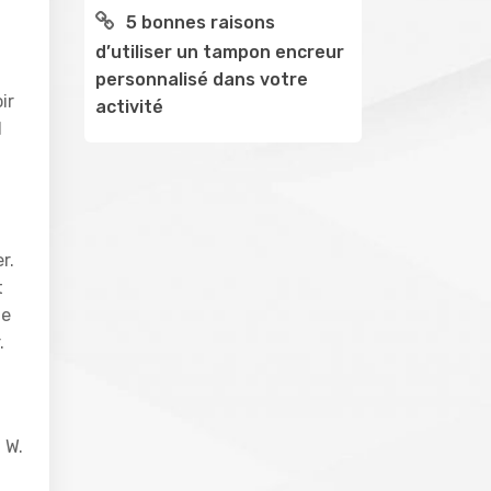
5 bonnes raisons
d’utiliser un tampon encreur
personnalisé dans votre
ir
activité
l
r.
t
de
.
 W.